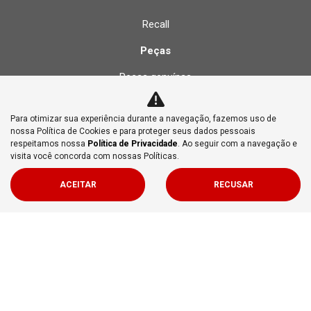
Recall
Peças
Peças genuínas
Acessórios
Para otimizar sua experiência durante a navegação, fazemos uso de
Consórcio
nossa Política de Cookies e para proteger seus dados pessoais
respeitamos nossa
Política de Privacidade
. Ao seguir com a navegação e
Vendas diretas
visita você concorda com nossas Políticas.
Contato
ACEITAR
RECUSAR
Quem somos
Fale conosco
Politica de privacidade
No trânsito, enxergar o outro salva vidas.