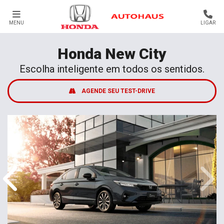
MENU
LIGAR
Honda
New City
Escolha inteligente em todos os sentidos.
AGENDE SEU TEST-DRIVE
Anterior
Próx